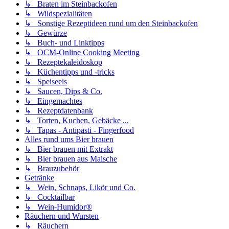
↳ Braten im Steinbackofen
↳ Wildspezialitäten
↳ Sonstige Rezeptideen rund um den Steinbackofen
↳ Gewürze
↳ Buch- und Linktipps
↳ OCM-Online Cooking Meeting
↳ Rezeptekaleidoskop
↳ Küchentipps und -tricks
↳ Speiseeis
↳ Saucen, Dips & Co.
↳ Eingemachtes
↳ Rezeptdatenbank
↳ Torten, Kuchen, Gebäcke ...
↳ Tapas - Antipasti - Fingerfood
Alles rund ums Bier brauen
↳ Bier brauen mit Extrakt
↳ Bier brauen aus Maische
↳ Brauzubehör
Getränke
↳ Wein, Schnaps, Likör und Co.
↳ Cocktailbar
↳ Wein-Humidor®
Räuchern und Wursten
↳ Räuchern