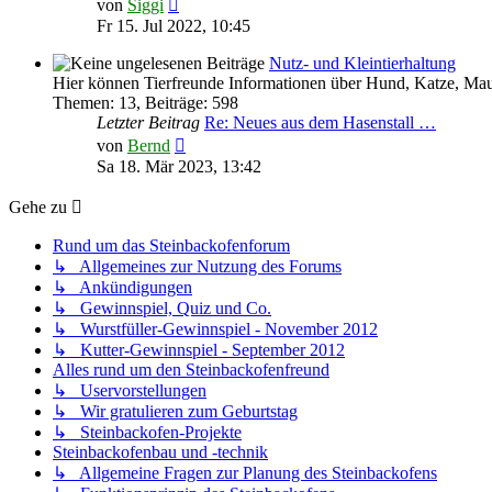
Neuester
von
Siggi
Beitrag
Fr 15. Jul 2022, 10:45
Nutz- und Kleintierhaltung
Hier können Tierfreunde Informationen über Hund, Katze, Mau
Themen
:
13
,
Beiträge
:
598
Letzter Beitrag
Re: Neues aus dem Hasenstall …
Neuester
von
Bernd
Beitrag
Sa 18. Mär 2023, 13:42
Gehe zu
Rund um das Steinbackofenforum
↳ Allgemeines zur Nutzung des Forums
↳ Ankündigungen
↳ Gewinnspiel, Quiz und Co.
↳ Wurstfüller-Gewinnspiel - November 2012
↳ Kutter-Gewinnspiel - September 2012
Alles rund um den Steinbackofenfreund
↳ Uservorstellungen
↳ Wir gratulieren zum Geburtstag
↳ Steinbackofen-Projekte
Steinbackofenbau und -technik
↳ Allgemeine Fragen zur Planung des Steinbackofens