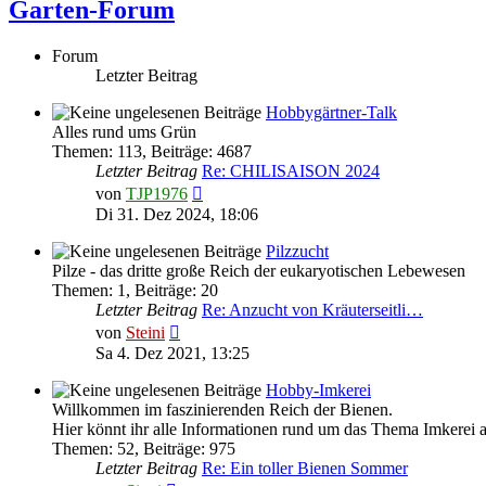
Garten-Forum
Forum
Letzter Beitrag
Hobbygärtner-Talk
Alles rund ums Grün
Themen
:
113
,
Beiträge
:
4687
Letzter Beitrag
Re: CHILISAISON 2024
Neuester
von
TJP1976
Beitrag
Di 31. Dez 2024, 18:06
Pilzzucht
Pilze - das dritte große Reich der eukaryotischen Lebewesen
Themen
:
1
,
Beiträge
:
20
Letzter Beitrag
Re: Anzucht von Kräuterseitli…
Neuester
von
Steini
Beitrag
Sa 4. Dez 2021, 13:25
Hobby-Imkerei
Willkommen im faszinierenden Reich der Bienen.
Hier könnt ihr alle Informationen rund um das Thema Imkerei 
Themen
:
52
,
Beiträge
:
975
Letzter Beitrag
Re: Ein toller Bienen Sommer