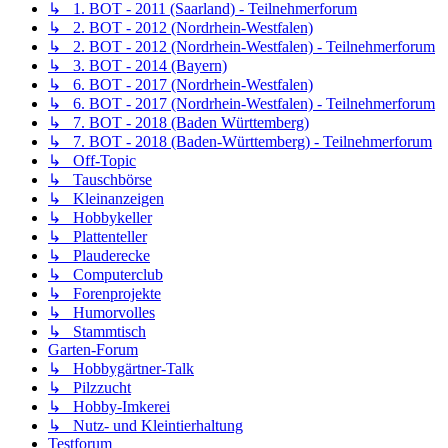
↳ 1. BOT - 2011 (Saarland) - Teilnehmerforum
↳ 2. BOT - 2012 (Nordrhein-Westfalen)
↳ 2. BOT - 2012 (Nordrhein-Westfalen) - Teilnehmerforum
↳ 3. BOT - 2014 (Bayern)
↳ 6. BOT - 2017 (Nordrhein-Westfalen)
↳ 6. BOT - 2017 (Nordrhein-Westfalen) - Teilnehmerforum
↳ 7. BOT - 2018 (Baden Württemberg)
↳ 7. BOT - 2018 (Baden-Württemberg) - Teilnehmerforum
↳ Off-Topic
↳ Tauschbörse
↳ Kleinanzeigen
↳ Hobbykeller
↳ Plattenteller
↳ Plauderecke
↳ Computerclub
↳ Forenprojekte
↳ Humorvolles
↳ Stammtisch
Garten-Forum
↳ Hobbygärtner-Talk
↳ Pilzzucht
↳ Hobby-Imkerei
↳ Nutz- und Kleintierhaltung
Testforum