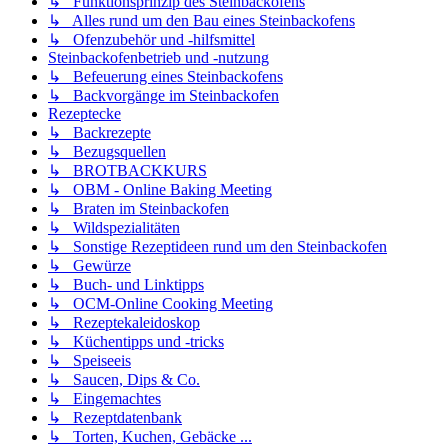
↳ Funktionsprinzip des Steinbackofens
↳ Alles rund um den Bau eines Steinbackofens
↳ Ofenzubehör und -hilfsmittel
Steinbackofenbetrieb und -nutzung
↳ Befeuerung eines Steinbackofens
↳ Backvorgänge im Steinbackofen
Rezeptecke
↳ Backrezepte
↳ Bezugsquellen
↳ BROTBACKKURS
↳ OBM - Online Baking Meeting
↳ Braten im Steinbackofen
↳ Wildspezialitäten
↳ Sonstige Rezeptideen rund um den Steinbackofen
↳ Gewürze
↳ Buch- und Linktipps
↳ OCM-Online Cooking Meeting
↳ Rezeptekaleidoskop
↳ Küchentipps und -tricks
↳ Speiseeis
↳ Saucen, Dips & Co.
↳ Eingemachtes
↳ Rezeptdatenbank
↳ Torten, Kuchen, Gebäcke ...