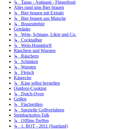
↳ Tapas - Antipasti - Fingerfood
Alles rund ums Bier brauen
↳ Bier brauen mit Extrakt
↳ Bier brauen aus Maische
↳ Brauzubehör
Getränke
↳ Wein, Schnaps, Likör und Co.
↳ Cocktailbar
↳ Wein-Humidor®
Räuchern und Wursten
↳ Räuchern
↳ Schinken
↳ Wursten
↳ Fleisch
Käseecke
↳ Käse selbst herstellen
Outdoor-Cooking
↳ Dutch-Oven
Grillen
↳ Flachgrillen
↳ Spezielle Grillverfahren
Steinbackofen-Talk
↳ Offline-Treffen
↳ 1. BOT - 2011 (Saarland)