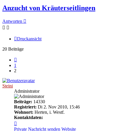
Anzucht von Kräuterseitlingen
Antworten
Druckansicht
20 Beiträge
Vorherige
1
2
Steini
Administrator
Beiträge:
14330
Registriert:
Di 2. Nov 2010, 15:46
Wohnort:
Herten, i. Westf.
Kontaktdaten:
Kontaktdaten
von
Private Nachricht senden
Website