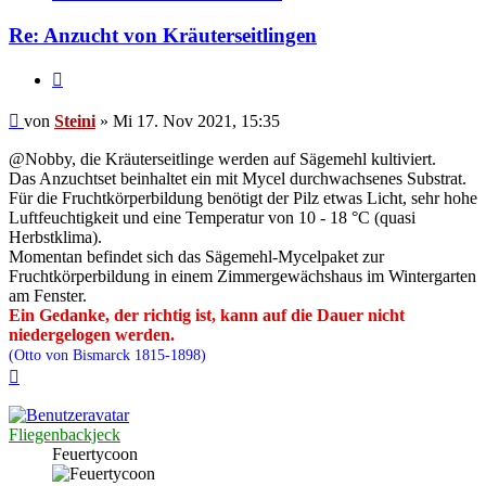
Steini
Re: Anzucht von Kräuterseitlingen
Zitieren
Beitrag
von
Steini
»
Mi 17. Nov 2021, 15:35
@Nobby, die Kräuterseitlinge werden auf Sägemehl kultiviert.
Das Anzuchtset beinhaltet ein mit Mycel durchwachsenes Substrat.
Für die Fruchtkörperbildung benötigt der Pilz etwas Licht, sehr hohe
Luftfeuchtigkeit und eine Temperatur von 10 - 18 °C (quasi
Herbstklima).
Momentan befindet sich das Sägemehl-Mycelpaket zur
Fruchtkörperbildung in einem Zimmergewächshaus im Wintergarten
am Fenster.
Ein Gedanke, der richtig ist, kann auf die Dauer nicht
niedergelogen werden.
(Otto von Bismarck 1815-1898)
Nach
oben
Fliegenbackjeck
Feuertycoon