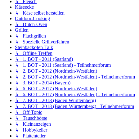
↳ Fleisch
Käseecke
↳ Käse selbst herstellen
Outdoor-Cooking
↳ Dutch-Oven
Grillen
↳ Flachgrillen
↳ Spezielle Grillverfahren
Steinbackofen-Talk
↳ Offline-Treffen
↳ 1. BOT - 2011 (Saarland)
↳ 1. BOT - 2011 (Saarland) - Teilnehmerforum
↳ 2. BOT - 2012 (Nordrhein-Westfalen)
↳ 2. BOT - 2012 (Nordrhein-Westfalen) - Teilnehmerforum
↳ 3. BOT - 2014 (Bayern)
↳ 6. BOT - 2017 (Nordrhein-Westfalen)
↳ 6. BOT - 2017 (Nordrhein-Westfalen) - Teilnehmerforum
↳ 7. BOT - 2018 (Baden Württemberg)
↳ 7. BOT - 2018 (Baden-Württemberg) - Teilnehmerforum
↳ Off-Topic
↳ Tauschbörse
↳ Kleinanzeigen
↳ Hobbykeller
↳ Plattenteller