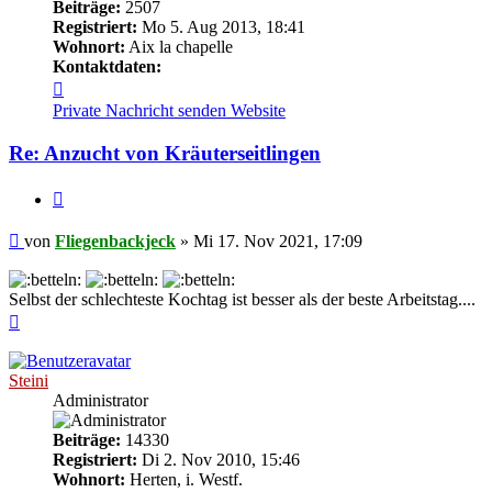
Beiträge:
2507
Registriert:
Mo 5. Aug 2013, 18:41
Wohnort:
Aix la chapelle
Kontaktdaten:
Kontaktdaten
von
Private Nachricht senden
Website
Fliegenbackjeck
Re: Anzucht von Kräuterseitlingen
Zitieren
Beitrag
von
Fliegenbackjeck
»
Mi 17. Nov 2021, 17:09
Selbst der schlechteste Kochtag ist besser als der beste Arbeitstag....
Nach
oben
Steini
Administrator
Beiträge:
14330
Registriert:
Di 2. Nov 2010, 15:46
Wohnort:
Herten, i. Westf.