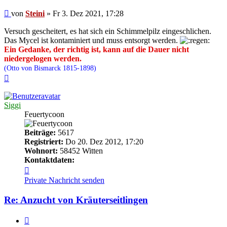
Beitrag
von
Steini
»
Fr 3. Dez 2021, 17:28
Versuch gescheitert, es hat sich ein Schimmelpilz eingeschlichen.
Das Mycel ist kontaminiert und muss entsorgt werden.
Ein Gedanke, der richtig ist, kann auf die Dauer nicht
niedergelogen werden.
(Otto von Bismarck 1815-1898)
Nach
oben
Siggi
Feuertycoon
Beiträge:
5617
Registriert:
Do 20. Dez 2012, 17:20
Wohnort:
58452 Witten
Kontaktdaten:
Kontaktdaten
von
Private Nachricht senden
Siggi
Re: Anzucht von Kräuterseitlingen
Zitieren