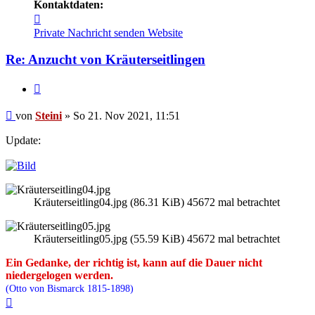
Kontaktdaten:
Kontaktdaten
von
Private Nachricht senden
Website
Steini
Re: Anzucht von Kräuterseitlingen
Zitieren
Beitrag
von
Steini
»
So 21. Nov 2021, 11:51
Update:
Kräuterseitling04.jpg (86.31 KiB) 45672 mal betrachtet
Kräuterseitling05.jpg (55.59 KiB) 45672 mal betrachtet
Ein Gedanke, der richtig ist, kann auf die Dauer nicht
niedergelogen werden.
(Otto von Bismarck 1815-1898)
Nach
oben