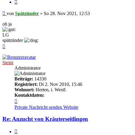
Zitieren
Beitrag
von
Spätzünder
»
So 28. Nov 2021, 12:53
oh ja
LG
spätzünder
Nach
oben
Steini
Administrator
Beiträge:
14330
Registriert:
Di 2. Nov 2010, 15:46
Wohnort:
Herten, i. Westf.
Kontaktdaten:
Kontaktdaten
von
Private Nachricht senden
Website
Steini
Re: Anzucht von Kräuterseitlingen
Zitieren