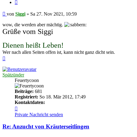
Zitieren
Beitrag
von
Siggi
»
Sa 27. Nov 2021, 10:59
wow, die werden aber mächtig.
Grüße vom Siggi
Dienen heißt Leben!
Wer nach allen Seiten offen ist, kann nicht ganz dicht sein.
Nach
oben
Spätzünder
Feuertycoon
Beiträge:
681
Registriert:
So 18. Mär 2012, 17:49
Kontaktdaten:
Kontaktdaten
von
Private Nachricht senden
Spätzünder
Re: Anzucht von Kräuterseitlingen