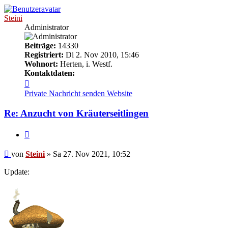
Steini
Administrator
Beiträge:
14330
Registriert:
Di 2. Nov 2010, 15:46
Wohnort:
Herten, i. Westf.
Kontaktdaten:
Kontaktdaten
von
Private Nachricht senden
Website
Steini
Re: Anzucht von Kräuterseitlingen
Zitieren
Beitrag
von
Steini
»
Sa 27. Nov 2021, 10:52
Update: