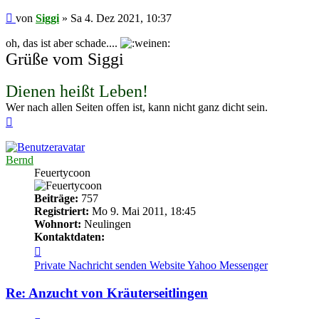
Beitrag
von
Siggi
»
Sa 4. Dez 2021, 10:37
oh, das ist aber schade....
Grüße vom Siggi
Dienen heißt Leben!
Wer nach allen Seiten offen ist, kann nicht ganz dicht sein.
Nach
oben
Bernd
Feuertycoon
Beiträge:
757
Registriert:
Mo 9. Mai 2011, 18:45
Wohnort:
Neulingen
Kontaktdaten:
Kontaktdaten
von
Private Nachricht senden
Website
Yahoo Messenger
Bernd
Re: Anzucht von Kräuterseitlingen