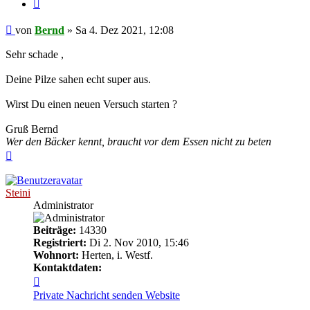
Zitieren
Beitrag
von
Bernd
»
Sa 4. Dez 2021, 12:08
Sehr schade ,
Deine Pilze sahen echt super aus.
Wirst Du einen neuen Versuch starten ?
Gruß Bernd
Wer den Bäcker kennt, braucht vor dem Essen nicht zu beten
Nach
oben
Steini
Administrator
Beiträge:
14330
Registriert:
Di 2. Nov 2010, 15:46
Wohnort:
Herten, i. Westf.
Kontaktdaten:
Kontaktdaten
von
Private Nachricht senden
Website
Steini