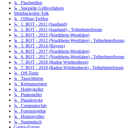
↳ Flachgrillen
↳ Spezielle Grillverfahren
Steinbackofen-Talk
↳ Offline-Treffen
↳ 1. BOT - 2011 (Saarland)
↳ 1. BOT - 2011 (Saarland) - Teilnehmerforum
↳ 2. BOT - 2012 (Nordrhein-Westfalen)
↳ 2. BOT - 2012 (Nordrhein-Westfalen) - Teilnehmerforum
↳ 3. BOT - 2014 (Bayern)
↳ 6. BOT - 2017 (Nordrhein-Westfalen)
↳ 6. BOT - 2017 (Nordrhein-Westfalen) - Teilnehmerforum
↳ 7. BOT - 2018 (Baden Württemberg)
↳ 7. BOT - 2018 (Baden-Württemberg) - Teilnehmerforum
↳ Off-Topic
↳ Tauschbörse
↳ Kleinanzeigen
↳ Hobbykeller
↳ Plattenteller
↳ Plauderecke
↳ Computerclub
↳ Forenprojekte
↳ Humorvolles
↳ Stammtisch
Garten-Forum