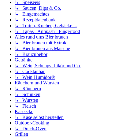
↳ Speiseeis
↳ Saucen, Dips & Co.
↳ Eingemachtes
↳ Rezeptdatenbank
↳ Torten, Kuchen, Gebäcke ...
↳ Tapas - Antipasti - Fingerfood
Alles rund ums Bier brauen
↳ Bier brauen mit Extrakt
↳ Bier brauen aus Maische
↳ Brauzubehör
Getränke
↳ Wein, Schnaps, Likör und Co.
↳ Cocktailbar
↳ Wein-Humidor®
Räuchern und Wursten
↳ Räuchern
↳ Schinken
↳ Wursten
↳ Fleisch
Käseecke
↳ Käse selbst herstellen
Outdoor-Cooking
↳ Dutch-Oven
Grillen