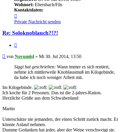
Wohnort:
Ebersbach/Fils
Kontaktdaten:
Kontaktdaten
von
Private Nachricht senden
Novum64
Re: Soloknoblauch?!?!
Zitieren
Beitrag
von
Novum64
»
Mi 30. Jul 2014, 13:50
Siggi hat geschrieben:
Wann immer es sich rentiert,
nehme ich mittlerweile Knoblausmuß im Kilogebinde,
da habe ich noch weniger Arbeit mit.
Im Kilogebinde.
Ich koche für 2 Personen. Das ist die 2-jahres-Ration.
Herzliche Grüße aus dem Schwabenland
Martin
Unterschätze nie jemanden, der einen Schritt zurück macht. Er
könnte Anlauf nehmen.
Dumme Gedanken hat jeder, aber der Weise verschweigt sie.