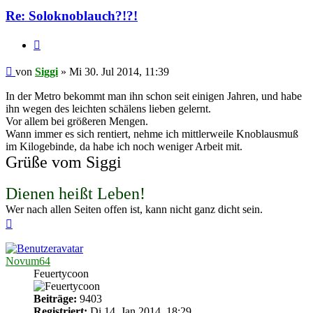
Re: Soloknoblauch?!?!
Zitieren
Beitrag
von
Siggi
»
Mi 30. Jul 2014, 11:39
In der Metro bekommt man ihn schon seit einigen Jahren, und habe
ihn wegen des leichten schälens lieben gelernt.
Vor allem bei größeren Mengen.
Wann immer es sich rentiert, nehme ich mittlerweile Knoblausmuß
im Kilogebinde, da habe ich noch weniger Arbeit mit.
Grüße vom Siggi
Dienen heißt Leben!
Wer nach allen Seiten offen ist, kann nicht ganz dicht sein.
Nach
oben
Novum64
Feuertycoon
Beiträge:
9403
Registriert:
Di 14. Jan 2014, 18:29