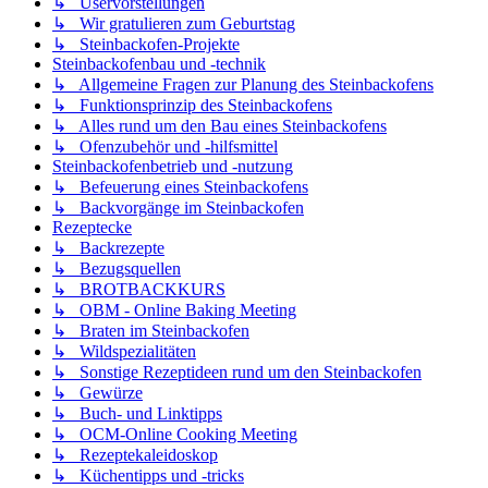
↳ Uservorstellungen
↳ Wir gratulieren zum Geburtstag
↳ Steinbackofen-Projekte
Steinbackofenbau und -technik
↳ Allgemeine Fragen zur Planung des Steinbackofens
↳ Funktionsprinzip des Steinbackofens
↳ Alles rund um den Bau eines Steinbackofens
↳ Ofenzubehör und -hilfsmittel
Steinbackofenbetrieb und -nutzung
↳ Befeuerung eines Steinbackofens
↳ Backvorgänge im Steinbackofen
Rezeptecke
↳ Backrezepte
↳ Bezugsquellen
↳ BROTBACKKURS
↳ OBM - Online Baking Meeting
↳ Braten im Steinbackofen
↳ Wildspezialitäten
↳ Sonstige Rezeptideen rund um den Steinbackofen
↳ Gewürze
↳ Buch- und Linktipps
↳ OCM-Online Cooking Meeting
↳ Rezeptekaleidoskop
↳ Küchentipps und -tricks