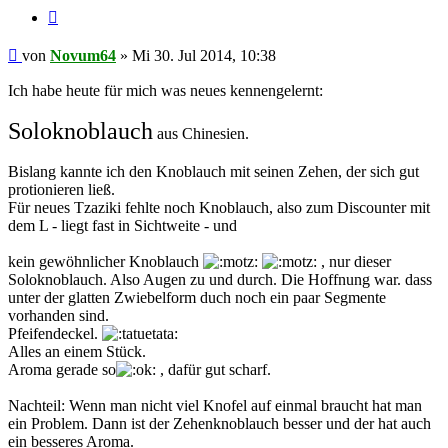
Zitieren
Beitrag
von
Novum64
»
Mi 30. Jul 2014, 10:38
Ich habe heute für mich was neues kennengelernt:
Soloknoblauch
aus Chinesien.
Bislang kannte ich den Knoblauch mit seinen Zehen, der sich gut
protionieren ließ.
Für neues Tzaziki fehlte noch Knoblauch, also zum Discounter mit
dem L - liegt fast in Sichtweite - und
kein gewöhnlicher Knoblauch
, nur dieser
Soloknoblauch. Also Augen zu und durch. Die Hoffnung war. dass
unter der glatten Zwiebelform duch noch ein paar Segmente
vorhanden sind.
Pfeifendeckel.
Alles an einem Stück.
Aroma gerade so
, dafür gut scharf.
Nachteil: Wenn man nicht viel Knofel auf einmal braucht hat man
ein Problem. Dann ist der Zehenknoblauch besser und der hat auch
ein besseres Aroma.