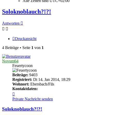
Alle Zeiten sind
UTC+02:00
Soloknoblauch?!?!
Antworten
Druckansicht
4 Beiträge • Seite
1
von
1
Novum64
Feuertycoon
Beiträge:
9403
Registriert:
Di 14. Jan 2014, 18:29
Wohnort:
Ebersbach/Fils
Kontaktdaten:
Kontaktdaten
von
Private Nachricht senden
Novum64
Soloknoblauch?!?!