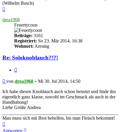
(Wilhelm Busch)
Nach
oben
drea1968
Feuertycoon
Beiträge:
3161
Registriert:
So 23. Mär 2014, 16:38
Wohnort:
Aresing
Re: Soloknoblauch?!?!
Zitieren
Beitrag
von
drea1968
»
Mi 30. Jul 2014, 14:50
Ich habe diesen Knoblauch auch schon benutzt und finde ihn
eigentlich ganz klasse, sowohl im Geschmack als auch in der
Handhabung!
Liebe Grüße Andrea
_________________________________________________
Man muss sich mit Brot behelfen, bis man Fleisch bekommt!
Nach
oben
Antworten